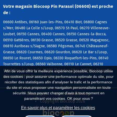
Votre magasin Biocoop Pin Parasol (06600) est proche
de :
06600 Antibes, 06160 Juan-les-Pins, 06410 Biot, 06800 Cagnes
s/Mer, 06480 La Colle s/Loup, 06570 St-Paul, 06270 Villeneuve-
Loubet, 06150 Cannes, 06400 Cannes, 06150 Cannes-la-Bocca,
06510 Gattières, 06130 Grasse, 06520 Grasse, 06520 Magagnosc,
06810 Auribeau s/Siagne, 06580 Pégomas, 06740 Châteauneuf-
Grasse, 06620 Courmes, 06620 Gourdon, 06620 Le Bar s/Loup,
06650 Le Rouret, 06650 Opio, 06330 Roquefort-les-Pins, 06140
Tourrettes s/Loup, 06560 Valbonne, 06110 Le Cannet, 06210
Mandelieu-la-Napoule, 06590 Théoule s/Mer, 06550 La Roquette
Afin de vous offrir la meilleure expérience possible, Biocoop utilise
s/Siagne, 06370 Mouans-Sartoux
des cookies : pour assurer une performance optimale du site, pour
récolter des statistiques afin d'analyser le trafic et la performance
du site et vous proposer une navigation personnalisée en toute
sécurité. Vous pouvez changer d'avis à tout moment en
Biocoop.fr
Le réseau Biocoop
paramétrant vos cookies. OK pour vous ?
Copyright Biocoop 2026
En savoir plus et paramétrer les cookies