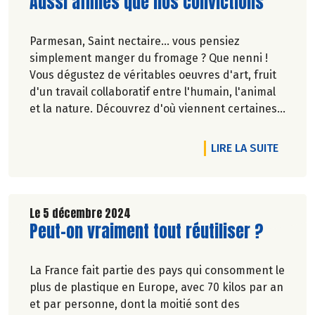
Lire la suite de l'article
Aussi affinés que nos convictions
Parmesan, Saint nectaire... vous pensiez
simplement manger du fromage ? Que nenni !
Vous dégustez de véritables oeuvres d'art, fruit
d'un travail collaboratif entre l'humain, l'animal
et la nature. Découvrez d'où viennent certaines
des pépites de notre sélection de la Foire aux
vins, fromages et charcuterie d'automne.*
DE L'A
LIRE LA SUITE
*Du 18 septembre au 13 octobre inclus.
Disponibilité des produits présentés dans les
vidéos, selon la sélection en magasin et les
Le 5 décembre 2024
Lire la suite de l'article
Peut-on vraiment tout réutiliser ?
stocks disponibles.
La France fait partie des pays qui consomment le
plus de plastique en Europe, avec 70 kilos par an
et par personne, dont la moitié sont des