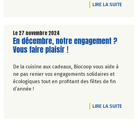
l’environnement. Parce que manger des produits
DE L'A
LIRE LA SUITE
de qualité rime avec respect de la saisonnalité,
Biocoop a élaboré un calendrier de saisonnalité
pour ses fruits et légumes bio.
Découvrez celui de Décembre 2024 !
Le 27 novembre 2024
Lire la suite de l'article
En décembre, notre engagement ?
Vous faire plaisir !
De la cuisine aux cadeaux, Biocoop vous aide à
ne pas renier vos engagements solidaires et
écologiques tout en profitant des fêtes de fin
d’année !
DE L'A
LIRE LA SUITE