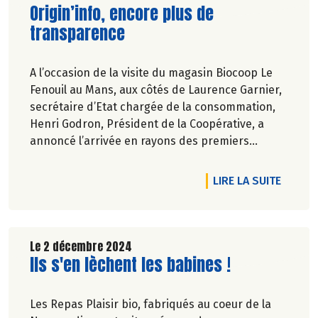
Lire la suite de l'article
Origin’info, encore plus de
transparence
A l’occasion de la visite du magasin Biocoop Le
Fenouil au Mans, aux côtés de Laurence Garnier,
secrétaire d’Etat chargée de la consommation,
Henri Godron, Président de la Coopérative, a
annoncé l’arrivée en rayons des premiers
produits de la marque de Biocoop (MDB)
comportant le logo Origin’Info.
DE L'A
LIRE LA SUITE
Le 2 décembre 2024
Lire la suite de l'article
Ils s'en lèchent les babines !
Les Repas Plaisir bio, fabriqués au coeur de la