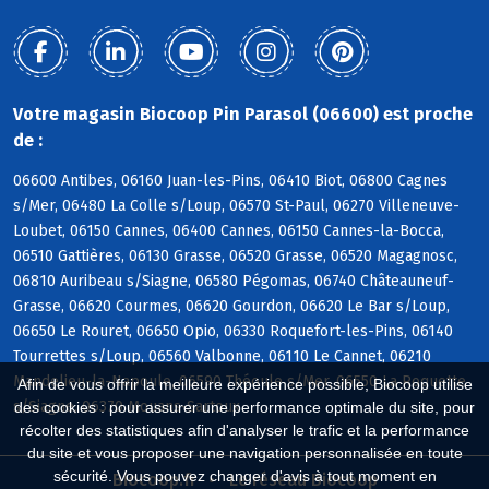
Votre magasin Biocoop Pin Parasol (06600) est proche
de :
06600 Antibes, 06160 Juan-les-Pins, 06410 Biot, 06800 Cagnes
s/Mer, 06480 La Colle s/Loup, 06570 St-Paul, 06270 Villeneuve-
Loubet, 06150 Cannes, 06400 Cannes, 06150 Cannes-la-Bocca,
06510 Gattières, 06130 Grasse, 06520 Grasse, 06520 Magagnosc,
06810 Auribeau s/Siagne, 06580 Pégomas, 06740 Châteauneuf-
Grasse, 06620 Courmes, 06620 Gourdon, 06620 Le Bar s/Loup,
06650 Le Rouret, 06650 Opio, 06330 Roquefort-les-Pins, 06140
Tourrettes s/Loup, 06560 Valbonne, 06110 Le Cannet, 06210
Mandelieu-la-Napoule, 06590 Théoule s/Mer, 06550 La Roquette
Afin de vous offrir la meilleure expérience possible, Biocoop utilise
s/Siagne, 06370 Mouans-Sartoux
des cookies : pour assurer une performance optimale du site, pour
récolter des statistiques afin d'analyser le trafic et la performance
du site et vous proposer une navigation personnalisée en toute
sécurité. Vous pouvez changer d'avis à tout moment en
Biocoop.fr
Le réseau Biocoop