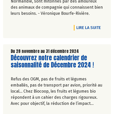
Normandie, sont mitonnés par des amoureux
des animaux de compagnie qui connaissent bien
leurs besoins. - Véronique Bourfe-Rivière.
DE L'AR
LIRE LA SUITE
Du 28 novembre au 31 décembre 2024
Lire la suite de l'article
Découvrez notre calendrier de
saisonnalité de Décembre 2024 !
Refus des OGM, pas de fruits et légumes
emballés, pas de transport par avion, priorité au
local… Chez Biocoop, les fruits et légumes bio
répondent à un cahier des charges rigoureux.
Avec pour objectif, la réduction de l’impact
carbone et la préservation de