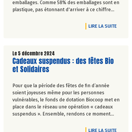
emballages. Comme 58% des emballages sont en
plastique, pas étonnant d'arriver à ce chiffre
colossal: 1,2 million de tonnes d'emballages sont
jetés chaque année par les Français et
DE L'A
LIRE LA SUITE
Françaises.
Le 5 décembre 2024
Lire la suite de l'article
Cadeaux suspendus : des fêtes Bio
et Solidaires
Pour que la période des fêtes de fin d’année
soient joyeuses même pour les personnes
vulnérables, le Fonds de dotation Biocoop met en
place dans le réseau une opération « cadeaux
suspendus ». Ensemble, rendons ce moment
festif pour tous !
DE L'A
LIRE LA SUITE