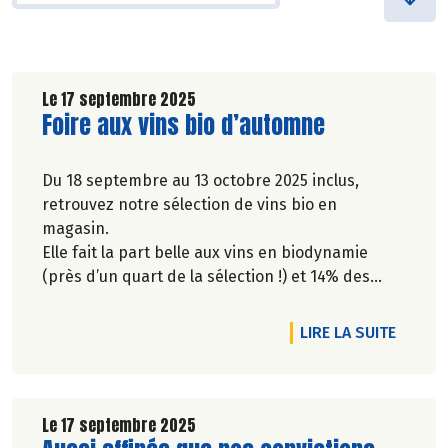
Le 17 septembre 2025
Lire la suite de l'article
Foire aux vins bio d’automne
Du 18 septembre au 13 octobre 2025 inclus,
retrouvez notre sélection de vins bio en
magasin.
Elle fait la part belle aux vins en biodynamie
(près d’un quart de la sélection !) et 14% des
références sont issues de cépages résistants.
Découvrez la vitiforesterie avec l’une de nos
DE L'A
LIRE LA SUITE
références.
Vous y découvrirez aussi de très nombreuses
nouveautés, deux vins issus du Commerce
équitable et la moitié de la sélection est
Le 17 septembre 2025
composée d’exclusivités Biocoop !