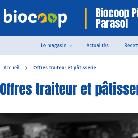
Biocoop P
Parasol
Le magasin
Actualités
Recet
Accueil
Offres traiteur et pâtisserie
Offres traiteur et pâtisse