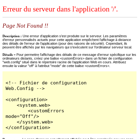
Erreur du serveur dans l'application '/'.
Page Not Found !!
Description :
Une erreur d'application s'est produite sur le serveur. Les paramètres
d'erreur personnalisés actuels pour cette application empêchent l'affichage à distance
des détails de l'erreur de l'application (pour des raisons de sécurité). Cependant, ils
peuvent être affichés par les navigateurs qui s'exécutent sur l'ordinateur serveur local.
Détails =
Pour permettre l'affichage des détails de ce message d'erreur spécifique sur les
ordinateurs distants, créez une balise <customErrors> dans un fichier de configuration
"web.config" situé dans le répertoire racine de l'application Web en cours. Attribuez
ensuite la valeur "off" à l'attribut "mode" de cette balise <customErrors>.
<!-- Fichier de configuration 
Web.Config -->

<configuration>

    <system.web>

        <customErrors 
mode="Off"/>

    </system.web>

</configuration>