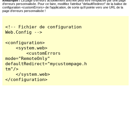
Remarques :
La page d'erreurs actuellement affichée peut être remplacée par une page
d'erreurs personnalisée. Pour ce faire, modifiez l'attribut "defaultRedirect" de la balise de
configuration <customErrors> de l'application, de sorte qu'il pointe vers une URL de la
page d'erreurs personnalisée !
<!-- Fichier de configuration 
Web.Config -->

<configuration>

    <system.web>

        <customErrors 
mode="RemoteOnly" 
defaultRedirect="mycustompage.h
tm"/>

    </system.web>

</configuration>