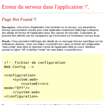
Erreur du serveur dans l'application '/'.
Page Not Found !!
Description :
Une erreur d'application s'est produite sur le serveur. Les paramètres
d'erreur personnalisés actuels pour cette application empêchent l'affichage à distance
des détails de l'erreur de l'application (pour des raisons de sécurité). Cependant, ils
peuvent être affichés par les navigateurs qui s'exécutent sur l'ordinateur serveur local.
Détails =
Pour permettre l'affichage des détails de ce message d'erreur spécifique sur les
ordinateurs distants, créez une balise <customErrors> dans un fichier de configuration
"web.config" situé dans le répertoire racine de l'application Web en cours. Attribuez
ensuite la valeur "off" à l'attribut "mode" de cette balise <customErrors>.
<!-- Fichier de configuration 
Web.Config -->

<configuration>

    <system.web>

        <customErrors 
mode="Off"/>

    </system.web>

</configuration>