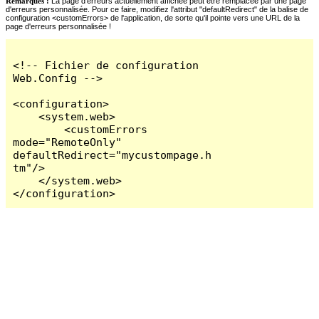
Remarques :
La page d'erreurs actuellement affichée peut être remplacée par une page
d'erreurs personnalisée. Pour ce faire, modifiez l'attribut "defaultRedirect" de la balise de
configuration <customErrors> de l'application, de sorte qu'il pointe vers une URL de la
page d'erreurs personnalisée !
<!-- Fichier de configuration 
Web.Config -->

<configuration>

    <system.web>

        <customErrors 
mode="RemoteOnly" 
defaultRedirect="mycustompage.h
tm"/>

    </system.web>

</configuration>