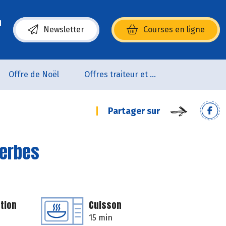
Newsletter
Courses en ligne
(s’ouvre dans une nouvelle fenêtre)
Offre de Noël
Offres traiteur et pâtisserie
Partager sur
herbes
tion
Cuisson
15 min