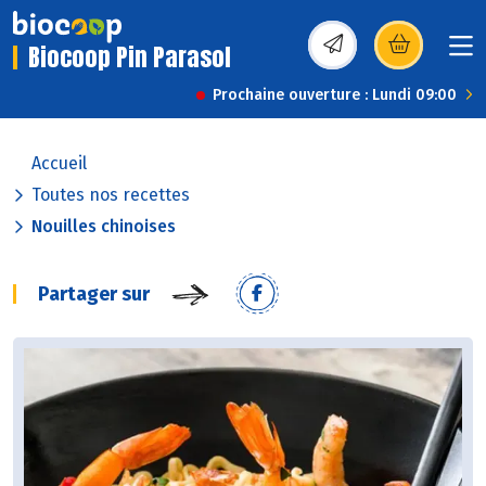
Biocoop Pin Parasol
(s’ouvre dans une nou
Prochaine ouverture : Lundi 09:00
Accueil
Toutes nos recettes
Nouilles chinoises
Partager sur