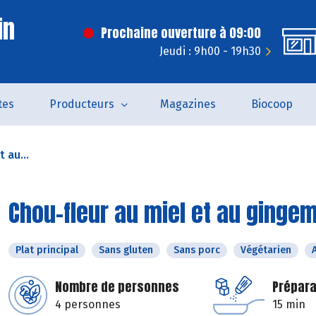
in
Prochaine ouverture à 09:00
Jeudi : 9h00 - 19h30
tes
Producteurs
Magazines
Biocoop
 au...
Chou-fleur au miel et au ginge
Plat principal
Sans gluten
Sans porc
Végétarien
Nombre de personnes
Prépara
4 personnes
15 min