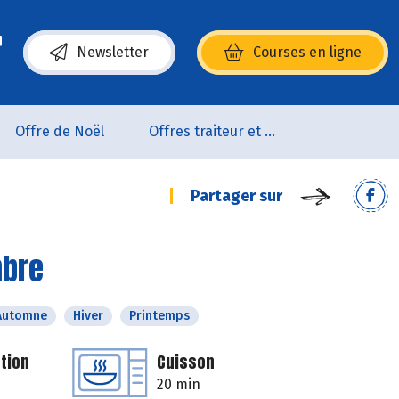
Newsletter
Courses en ligne
(s’ouvre dans une nouvelle fenêtre)
Offre de Noël
Offres traiteur et pâtisserie
Partager sur
mbre
Automne
Hiver
Printemps
tion
Cuisson
20 min