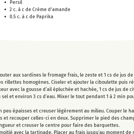
Persil
2 c. à c de Crème d'amande
0.5 c. à c de Paprika
outer aux sardines le fromage frais, le zeste et 1 cs de jus de
 rillettes homogènes. Ciseler et ajouter la ciboulette puis ré
ur avec la gousse d’ail épluchée et hachée, 1 cs de jus de ci
u sel et environ 3 cs d’eau. Mixer le tout pendant 1 à 2 min po
 peu épaisses et creuser légèrement au milieu. Couper le ha
les et recouper celles-ci en deux. Supprimer le pied des cha
ngueur et creuser le centre pour faire des barquettes.
e moitié avec la tartinade. Placer au frais jusqu’au moment de s