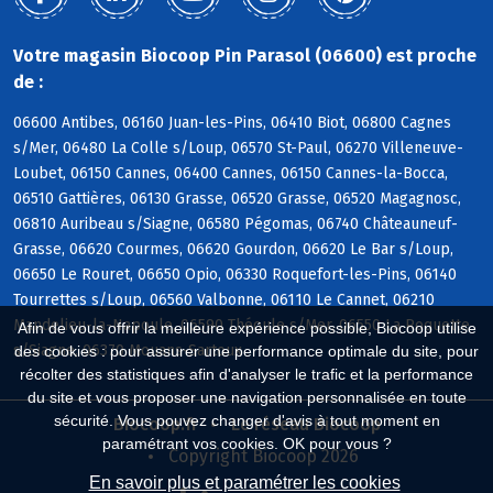
Votre magasin Biocoop Pin Parasol (06600) est proche
de :
06600 Antibes, 06160 Juan-les-Pins, 06410 Biot, 06800 Cagnes
s/Mer, 06480 La Colle s/Loup, 06570 St-Paul, 06270 Villeneuve-
Loubet, 06150 Cannes, 06400 Cannes, 06150 Cannes-la-Bocca,
06510 Gattières, 06130 Grasse, 06520 Grasse, 06520 Magagnosc,
06810 Auribeau s/Siagne, 06580 Pégomas, 06740 Châteauneuf-
Grasse, 06620 Courmes, 06620 Gourdon, 06620 Le Bar s/Loup,
06650 Le Rouret, 06650 Opio, 06330 Roquefort-les-Pins, 06140
Tourrettes s/Loup, 06560 Valbonne, 06110 Le Cannet, 06210
Mandelieu-la-Napoule, 06590 Théoule s/Mer, 06550 La Roquette
Afin de vous offrir la meilleure expérience possible, Biocoop utilise
s/Siagne, 06370 Mouans-Sartoux
des cookies : pour assurer une performance optimale du site, pour
récolter des statistiques afin d'analyser le trafic et la performance
du site et vous proposer une navigation personnalisée en toute
sécurité. Vous pouvez changer d'avis à tout moment en
Biocoop.fr
Le réseau Biocoop
paramétrant vos cookies. OK pour vous ?
Copyright Biocoop 2026
En savoir plus et paramétrer les cookies