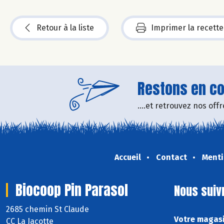
Retour à la liste
Imprimer la recette
Restons en con
....et retrouvez nos of
Accueil
Contact
Menti
Biocoop Pin Parasol
Nous suiv
2685 chemin St Claude
Votre magasi
CC La Jacotte