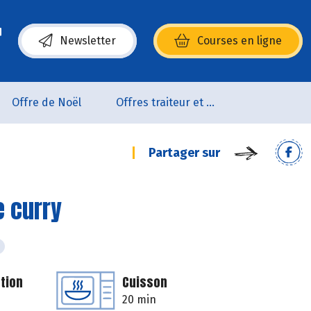
Newsletter
Courses en ligne
(s’ouvre dans une nouvelle fenêtre)
Offre de Noël
Offres traiteur et pâtisserie
Partager sur
 curry
tion
Cuisson
20 min