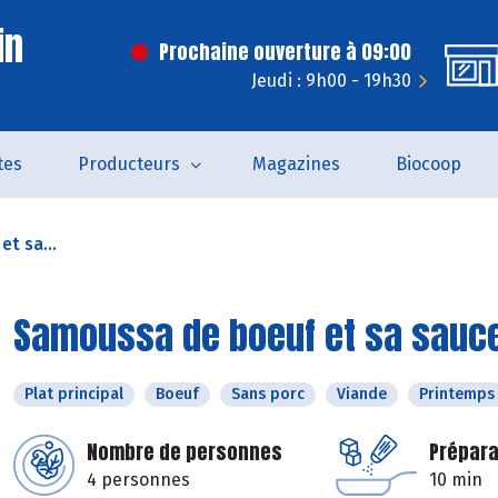
in
Prochaine ouverture à 09:00
Jeudi : 9h00 - 19h30
tes
Producteurs
Magazines
Biocoop
t sa...
Samoussa de boeuf et sa sauce
Plat principal
Boeuf
Sans porc
Viande
Printemps
Nombre de personnes
Prépara
4 personnes
10 min