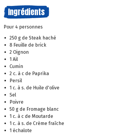
Ingrédients
Pour 4 personnes
250 g de Steak haché
8 Feuille de brick
2 Oignon
1 Ail
Cumin
2 c. à c de Paprika
Persil
1 c. à s. de Huile d'olive
Sel
Poivre
50 g de Fromage blanc
1 c. à c de Moutarde
1 c. à s. de Crème fraîche
1 échalote