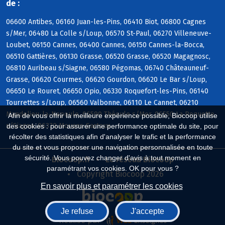
de :
06600 Antibes, 06160 Juan-les-Pins, 06410 Biot, 06800 Cagnes
s/Mer, 06480 La Colle s/Loup, 06570 St-Paul, 06270 Villeneuve-
Loubet, 06150 Cannes, 06400 Cannes, 06150 Cannes-la-Bocca,
06510 Gattières, 06130 Grasse, 06520 Grasse, 06520 Magagnosc,
06810 Auribeau s/Siagne, 06580 Pégomas, 06740 Châteauneuf-
Grasse, 06620 Courmes, 06620 Gourdon, 06620 Le Bar s/Loup,
06650 Le Rouret, 06650 Opio, 06330 Roquefort-les-Pins, 06140
Tourrettes s/Loup, 06560 Valbonne, 06110 Le Cannet, 06210
Mandelieu-la-Napoule, 06590 Théoule s/Mer, 06550 La Roquette
Afin de vous offrir la meilleure expérience possible, Biocoop utilise
s/Siagne, 06370 Mouans-Sartoux
des cookies : pour assurer une performance optimale du site, pour
récolter des statistiques afin d'analyser le trafic et la performance
du site et vous proposer une navigation personnalisée en toute
sécurité. Vous pouvez changer d'avis à tout moment en
Biocoop.fr
Le réseau Biocoop
paramétrant vos cookies. OK pour vous ?
Copyright Biocoop 2026
En savoir plus et paramétrer les cookies
Je refuse
J'accepte
Réalisé par