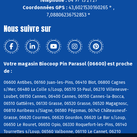
Téléphone :
04 97 15 21 27
Coordonnées GPS :
43,6021530160265 ° ,
7,08806236752853 °
Nous suivre sur
Votre magasin Biocoop Pin Parasol (06600) est proche
de :
06600 Antibes, 06160 Juan-les-Pins, 06410 Biot, 06800 Cagnes
s/Mer, 06480 La Colle s/Loup, 06570 St-Paul, 06270 Villeneuve-
Loubet, 06150 Cannes, 06400 Cannes, 06150 Cannes-la-Bocca,
06510 Gattières, 06130 Grasse, 06520 Grasse, 06520 Magagnosc,
06810 Auribeau s/Siagne, 06580 Pégomas, 06740 Châteauneuf-
Grasse, 06620 Courmes, 06620 Gourdon, 06620 Le Bar s/Loup,
06650 Le Rouret, 06650 Opio, 06330 Roquefort-les-Pins, 06140
Tourrettes s/Loup, 06560 Valbonne, 06110 Le Cannet, 06210