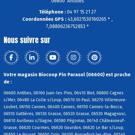
06600 Antibes
Téléphone :
04 97 15 21 27
Coordonnées GPS :
43,6021530160265 ° ,
7,08806236752853 °
Nous suivre sur
Votre magasin Biocoop Pin Parasol (06600) est proche
de :
06600 Antibes, 06160 Juan-les-Pins, 06410 Biot, 06800 Cagnes
s/Mer, 06480 La Colle s/Loup, 06570 St-Paul, 06270 Villeneuve-
Loubet, 06150 Cannes, 06400 Cannes, 06150 Cannes-la-Bocca,
06510 Gattières, 06130 Grasse, 06520 Grasse, 06520 Magagnosc,
06810 Auribeau s/Siagne, 06580 Pégomas, 06740 Châteauneuf-
Grasse, 06620 Courmes, 06620 Gourdon, 06620 Le Bar s/Loup,
06650 Le Rouret, 06650 Opio, 06330 Roquefort-les-Pins, 06140