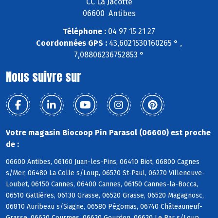
CC La Jacotte
06600 Antibes
Téléphone :
04 97 15 21 27
Coordonnées GPS :
43,6021530160265 ° ,
7,08806236752853 °
Nous suivre sur
Votre magasin Biocoop Pin Parasol (06600) est proche
de :
06600 Antibes, 06160 Juan-les-Pins, 06410 Biot, 06800 Cagnes
s/Mer, 06480 La Colle s/Loup, 06570 St-Paul, 06270 Villeneuve-
Loubet, 06150 Cannes, 06400 Cannes, 06150 Cannes-la-Bocca,
06510 Gattières, 06130 Grasse, 06520 Grasse, 06520 Magagnosc,
06810 Auribeau s/Siagne, 06580 Pégomas, 06740 Châteauneuf-
Grasse, 06620 Courmes, 06620 Gourdon, 06620 Le Bar s/Loup,