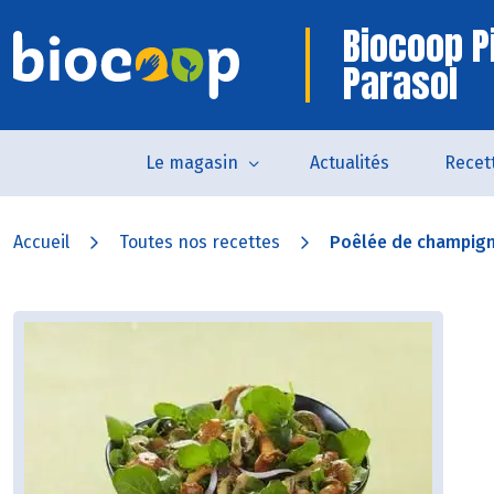
Biocoop P
Parasol
Le magasin
Actualités
Recet
Accueil
Toutes nos recettes
Poêlée de champign