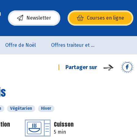
Newsletter
Courses en ligne
(s’ouvre dans une nouvelle fenêtre)
Offre de Noël
Offres traiteur et pâtisserie
Partager sur
is
n
Végétarien
Hiver
tion
Cuisson
5 min