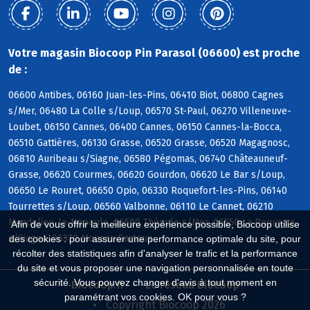
Votre magasin Biocoop Pin Parasol (06600) est proche
de :
06600 Antibes, 06160 Juan-les-Pins, 06410 Biot, 06800 Cagnes
s/Mer, 06480 La Colle s/Loup, 06570 St-Paul, 06270 Villeneuve-
Loubet, 06150 Cannes, 06400 Cannes, 06150 Cannes-la-Bocca,
06510 Gattières, 06130 Grasse, 06520 Grasse, 06520 Magagnosc,
06810 Auribeau s/Siagne, 06580 Pégomas, 06740 Châteauneuf-
Grasse, 06620 Courmes, 06620 Gourdon, 06620 Le Bar s/Loup,
06650 Le Rouret, 06650 Opio, 06330 Roquefort-les-Pins, 06140
Tourrettes s/Loup, 06560 Valbonne, 06110 Le Cannet, 06210
Mandelieu-la-Napoule, 06590 Théoule s/Mer, 06550 La Roquette
Afin de vous offrir la meilleure expérience possible, Biocoop utilise
s/Siagne, 06370 Mouans-Sartoux
des cookies : pour assurer une performance optimale du site, pour
récolter des statistiques afin d'analyser le trafic et la performance
du site et vous proposer une navigation personnalisée en toute
sécurité. Vous pouvez changer d'avis à tout moment en
Biocoop.fr
Le réseau Biocoop
paramétrant vos cookies. OK pour vous ?
Copyright Biocoop 2026