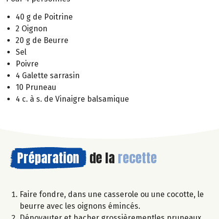
40 g de Poitrine
2 Oignon
20 g de Beurre
Sel
Poivre
4 Galette sarrasin
10 Pruneau
4 c. à s. de Vinaigre balsamique
Préparation
de la
recette
Faire fondre, dans une casserole ou une cocotte, le
beurre avec les oignons émincés.
Dénoyauter et hacher grossièrementles pruneaux.