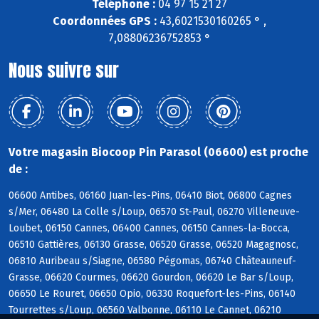
Téléphone :
04 97 15 21 27
Coordonnées GPS :
43,6021530160265 ° ,
7,08806236752853 °
Nous suivre sur
Votre magasin Biocoop Pin Parasol (06600) est proche
de :
06600 Antibes, 06160 Juan-les-Pins, 06410 Biot, 06800 Cagnes
s/Mer, 06480 La Colle s/Loup, 06570 St-Paul, 06270 Villeneuve-
Loubet, 06150 Cannes, 06400 Cannes, 06150 Cannes-la-Bocca,
06510 Gattières, 06130 Grasse, 06520 Grasse, 06520 Magagnosc,
06810 Auribeau s/Siagne, 06580 Pégomas, 06740 Châteauneuf-
Grasse, 06620 Courmes, 06620 Gourdon, 06620 Le Bar s/Loup,
06650 Le Rouret, 06650 Opio, 06330 Roquefort-les-Pins, 06140
Tourrettes s/Loup, 06560 Valbonne, 06110 Le Cannet, 06210