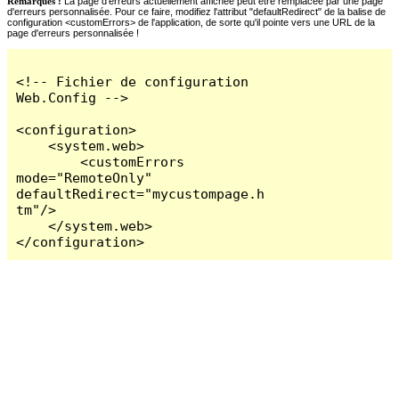
Remarques :
La page d'erreurs actuellement affichée peut être remplacée par une page
d'erreurs personnalisée. Pour ce faire, modifiez l'attribut "defaultRedirect" de la balise de
configuration <customErrors> de l'application, de sorte qu'il pointe vers une URL de la
page d'erreurs personnalisée !
<!-- Fichier de configuration 
Web.Config -->

<configuration>

    <system.web>

        <customErrors 
mode="RemoteOnly" 
defaultRedirect="mycustompage.h
tm"/>

    </system.web>

</configuration>