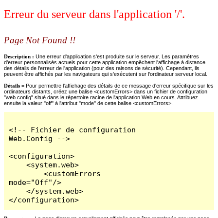
Erreur du serveur dans l'application '/'.
Page Not Found !!
Description :
Une erreur d'application s'est produite sur le serveur. Les paramètres
d'erreur personnalisés actuels pour cette application empêchent l'affichage à distance
des détails de l'erreur de l'application (pour des raisons de sécurité). Cependant, ils
peuvent être affichés par les navigateurs qui s'exécutent sur l'ordinateur serveur local.
Détails =
Pour permettre l'affichage des détails de ce message d'erreur spécifique sur les
ordinateurs distants, créez une balise <customErrors> dans un fichier de configuration
"web.config" situé dans le répertoire racine de l'application Web en cours. Attribuez
ensuite la valeur "off" à l'attribut "mode" de cette balise <customErrors>.
<!-- Fichier de configuration 
Web.Config -->

<configuration>

    <system.web>

        <customErrors 
mode="Off"/>

    </system.web>

</configuration>