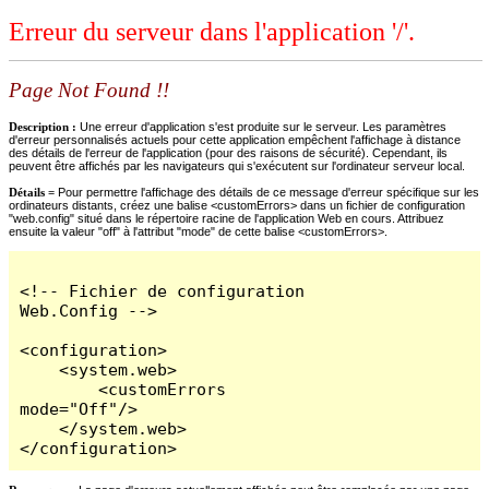
Erreur du serveur dans l'application '/'.
Page Not Found !!
Description :
Une erreur d'application s'est produite sur le serveur. Les paramètres
d'erreur personnalisés actuels pour cette application empêchent l'affichage à distance
des détails de l'erreur de l'application (pour des raisons de sécurité). Cependant, ils
peuvent être affichés par les navigateurs qui s'exécutent sur l'ordinateur serveur local.
Détails =
Pour permettre l'affichage des détails de ce message d'erreur spécifique sur les
ordinateurs distants, créez une balise <customErrors> dans un fichier de configuration
"web.config" situé dans le répertoire racine de l'application Web en cours. Attribuez
ensuite la valeur "off" à l'attribut "mode" de cette balise <customErrors>.
<!-- Fichier de configuration 
Web.Config -->

<configuration>

    <system.web>

        <customErrors 
mode="Off"/>

    </system.web>

</configuration>