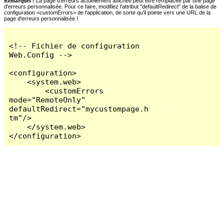
Remarques :
La page d'erreurs actuellement affichée peut être remplacée par une page
d'erreurs personnalisée. Pour ce faire, modifiez l'attribut "defaultRedirect" de la balise de
configuration <customErrors> de l'application, de sorte qu'il pointe vers une URL de la
page d'erreurs personnalisée !
<!-- Fichier de configuration 
Web.Config -->

<configuration>

    <system.web>

        <customErrors 
mode="RemoteOnly" 
defaultRedirect="mycustompage.h
tm"/>

    </system.web>

</configuration>