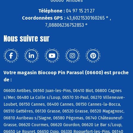
06600 Antibes
Téléphone :
04 97 15 21 27
Coordonnées GPS :
43,6021530160265 ° ,
7,08806236752853 °
Nous suivre sur
Votre magasin Biocoop Pin Parasol (06600) est proche
de :
06600 Antibes, 06160 Juan-les-Pins, 06410 Biot, 06800 Cagnes
s/Mer, 06480 La Colle s/Loup, 06570 St-Paul, 06270 Villeneuve-
Loubet, 06150 Cannes, 06400 Cannes, 06150 Cannes-la-Bocca,
06510 Gattières, 06130 Grasse, 06520 Grasse, 06520 Magagnosc,
06810 Auribeau s/Siagne, 06580 Pégomas, 06740 Châteauneuf-
Grasse, 06620 Courmes, 06620 Gourdon, 06620 Le Bar s/Loup,
06650 Le Rouret, 06650 Opio, 06330 Roquefort-les-Pins, 06140