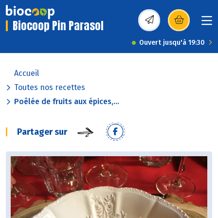
Biocoop Pin Parasol
(s’ouvre dans une nou
Ouvert jusqu'à 19:30
Accueil
Toutes nos recettes
Poêlée de fruits aux épices,...
Partager sur