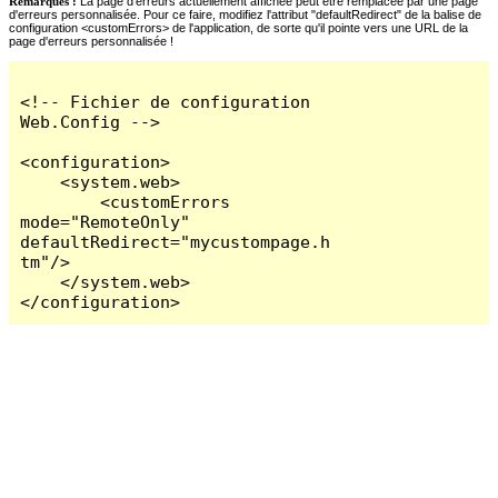
Remarques :
La page d'erreurs actuellement affichée peut être remplacée par une page
d'erreurs personnalisée. Pour ce faire, modifiez l'attribut "defaultRedirect" de la balise de
configuration <customErrors> de l'application, de sorte qu'il pointe vers une URL de la
page d'erreurs personnalisée !
<!-- Fichier de configuration 
Web.Config -->

<configuration>

    <system.web>

        <customErrors 
mode="RemoteOnly" 
defaultRedirect="mycustompage.h
tm"/>

    </system.web>

</configuration>