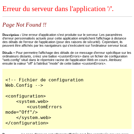
Erreur du serveur dans l'application '/'.
Page Not Found !!
Description :
Une erreur d'application s'est produite sur le serveur. Les paramètres
d'erreur personnalisés actuels pour cette application empêchent l'affichage à distance
des détails de l'erreur de l'application (pour des raisons de sécurité). Cependant, ils
peuvent être affichés par les navigateurs qui s'exécutent sur l'ordinateur serveur local.
Détails =
Pour permettre l'affichage des détails de ce message d'erreur spécifique sur les
ordinateurs distants, créez une balise <customErrors> dans un fichier de configuration
"web.config" situé dans le répertoire racine de l'application Web en cours. Attribuez
ensuite la valeur "off" à l'attribut "mode" de cette balise <customErrors>.
<!-- Fichier de configuration 
Web.Config -->

<configuration>

    <system.web>

        <customErrors 
mode="Off"/>

    </system.web>

</configuration>