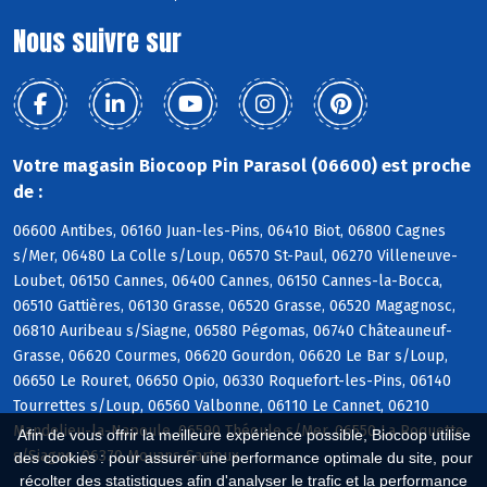
Nous suivre sur
Votre magasin Biocoop Pin Parasol (06600) est proche
de :
06600 Antibes, 06160 Juan-les-Pins, 06410 Biot, 06800 Cagnes
s/Mer, 06480 La Colle s/Loup, 06570 St-Paul, 06270 Villeneuve-
Loubet, 06150 Cannes, 06400 Cannes, 06150 Cannes-la-Bocca,
06510 Gattières, 06130 Grasse, 06520 Grasse, 06520 Magagnosc,
06810 Auribeau s/Siagne, 06580 Pégomas, 06740 Châteauneuf-
Grasse, 06620 Courmes, 06620 Gourdon, 06620 Le Bar s/Loup,
06650 Le Rouret, 06650 Opio, 06330 Roquefort-les-Pins, 06140
Tourrettes s/Loup, 06560 Valbonne, 06110 Le Cannet, 06210
Mandelieu-la-Napoule, 06590 Théoule s/Mer, 06550 La Roquette
Afin de vous offrir la meilleure expérience possible, Biocoop utilise
s/Siagne, 06370 Mouans-Sartoux
des cookies : pour assurer une performance optimale du site, pour
récolter des statistiques afin d'analyser le trafic et la performance