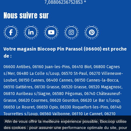
7,08806236752853 °
Nous suivre sur
Votre magasin Biocoop Pin Parasol (06600) est proche
de :
06600 Antibes, 06160 Juan-les-Pins, 06410 Biot, 06800 Cagnes
s/Mer, 06480 La Colle s/Loup, 06570 St-Paul, 06270 Villeneuve-
Loubet, 06150 Cannes, 06400 Cannes, 06150 Cannes-la-Bocca,
06510 Gattières, 06130 Grasse, 06520 Grasse, 06520 Magagnosc,
06810 Auribeau s/Siagne, 06580 Pégomas, 06740 Châteauneuf-
Grasse, 06620 Courmes, 06620 Gourdon, 06620 Le Bar s/Loup,
06650 Le Rouret, 06650 Opio, 06330 Roquefort-les-Pins, 06140
Tourrettes s/Loup, 06560 Valbonne, 06110 Le Cannet, 06210
Mandelieu-la-Napoule, 06590 Théoule s/Mer, 06550 La Roquette
Afin de vous offrir la meilleure expérience possible, Biocoop utilise
s/Siagne, 06370 Mouans-Sartoux
des cookies : pour assurer une performance optimale du site, pour