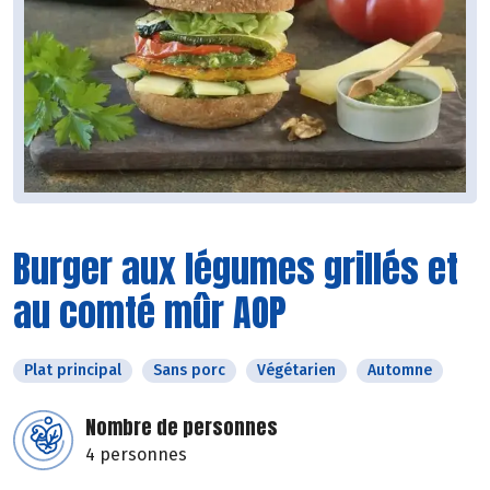
Burger aux légumes grillés et
au comté mûr AOP
Plat principal
Sans porc
Végétarien
Automne
Nombre de personnes
4 personnes