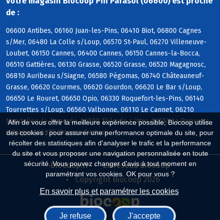
Votre magasin Biocoop Pin Parasol (06600) est proche
de :
06600 Antibes, 06160 Juan-les-Pins, 06410 Biot, 06800 Cagnes
s/Mer, 06480 La Colle s/Loup, 06570 St-Paul, 06270 Villeneuve-
Loubet, 06150 Cannes, 06400 Cannes, 06150 Cannes-la-Bocca,
06510 Gattières, 06130 Grasse, 06520 Grasse, 06520 Magagnosc,
06810 Auribeau s/Siagne, 06580 Pégomas, 06740 Châteauneuf-
Grasse, 06620 Courmes, 06620 Gourdon, 06620 Le Bar s/Loup,
06650 Le Rouret, 06650 Opio, 06330 Roquefort-les-Pins, 06140
Tourrettes s/Loup, 06560 Valbonne, 06110 Le Cannet, 06210
Mandelieu-la-Napoule, 06590 Théoule s/Mer, 06550 La Roquette
Afin de vous offrir la meilleure expérience possible, Biocoop utilise
s/Siagne, 06370 Mouans-Sartoux
des cookies : pour assurer une performance optimale du site, pour
récolter des statistiques afin d'analyser le trafic et la performance
du site et vous proposer une navigation personnalisée en toute
sécurité. Vous pouvez changer d'avis à tout moment en
Biocoop.fr
Le réseau Biocoop
paramétrant vos cookies. OK pour vous ?
Copyright Biocoop 2026
En savoir plus et paramétrer les cookies
Je refuse
J'accepte