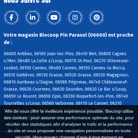
Votre magasin Biocoop Pin Parasol (06600) est proche
de :
06600 Antibes, 06160 Juan-les-Pins, 06410 Biot, 06800 Cagnes
s/Mer, 06480 La Colle s/Loup, 06570 St-Paul, 06270 Villeneuve-
Loubet, 06150 Cannes, 06400 Cannes, 06150 Cannes-la-Bocca,
06510 Gattières, 06130 Grasse, 06520 Grasse, 06520 Magagnosc,
06810 Auribeau s/Siagne, 06580 Pégomas, 06740 Châteauneuf-
Grasse, 06620 Courmes, 06620 Gourdon, 06620 Le Bar s/Loup,
06650 Le Rouret, 06650 Opio, 06330 Roquefort-les-Pins, 06140
Tourrettes s/Loup, 06560 Valbonne, 06110 Le Cannet, 06210
Mandelieu-la-Napoule, 06590 Théoule s/Mer, 06550 La Roquette
Afin de vous offrir la meilleure expérience possible, Biocoop utilise
s/Siagne, 06370 Mouans-Sartoux
des cookies : pour assurer une performance optimale du site, pour
récolter des statistiques afin d'analyser le trafic et la performance
du site et vous proposer une navigation personnalisée en toute
sécurité. Vous pouvez changer d'avis à tout moment en