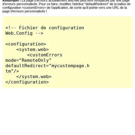
Remarques :
La page d'erreurs actuellement affichée peut être remplacée par une page
d'erreurs personnalisée. Pour ce faire, modifiez l'attribut "defaultRedirect" de la balise de
configuration <customErrors> de l'application, de sorte qu'il pointe vers une URL de la
page d'erreurs personnalisée !
<!-- Fichier de configuration 
Web.Config -->

<configuration>

    <system.web>

        <customErrors 
mode="RemoteOnly" 
defaultRedirect="mycustompage.h
tm"/>

    </system.web>

</configuration>