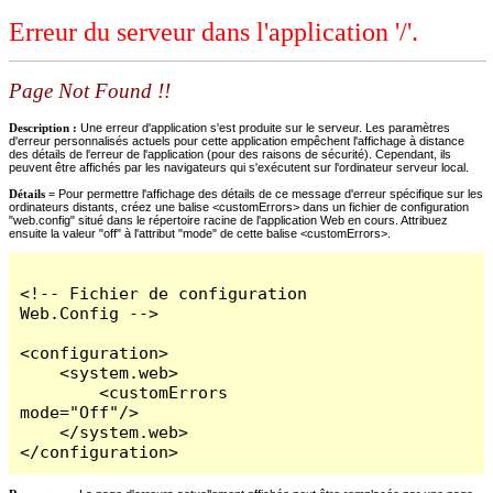
Erreur du serveur dans l'application '/'.
Page Not Found !!
Description :
Une erreur d'application s'est produite sur le serveur. Les paramètres
d'erreur personnalisés actuels pour cette application empêchent l'affichage à distance
des détails de l'erreur de l'application (pour des raisons de sécurité). Cependant, ils
peuvent être affichés par les navigateurs qui s'exécutent sur l'ordinateur serveur local.
Détails =
Pour permettre l'affichage des détails de ce message d'erreur spécifique sur les
ordinateurs distants, créez une balise <customErrors> dans un fichier de configuration
"web.config" situé dans le répertoire racine de l'application Web en cours. Attribuez
ensuite la valeur "off" à l'attribut "mode" de cette balise <customErrors>.
<!-- Fichier de configuration 
Web.Config -->

<configuration>

    <system.web>

        <customErrors 
mode="Off"/>

    </system.web>

</configuration>