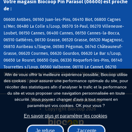
Votre magasin Biocoop Pin Parasol (06600) est proche
de :
06600 Antibes, 06160 Juan-les-Pins, 06410 Biot, 06800 Cagnes
s/Mer, 06480 La Colle s/Loup, 06570 St-Paul, 06270 Villeneuve-
Loubet, 06150 Cannes, 06400 Cannes, 06150 Cannes-la-Bocca,
06510 Gattières, 06130 Grasse, 06520 Grasse, 06520 Magagnosc,
06810 Auribeau s/Siagne, 06580 Pégomas, 06740 Châteauneuf-
Grasse, 06620 Courmes, 06620 Gourdon, 06620 Le Bar s/Loup,
06650 Le Rouret, 06650 Opio, 06330 Roquefort-les-Pins, 06140
Tourrettes s/Loup, 06560 Valbonne, 06110 Le Cannet, 06210
Mandelieu-la-Napoule, 06590 Théoule s/Mer, 06550 La Roquette
Afin de vous offrir la meilleure expérience possible, Biocoop utilise
s/Siagne, 06370 Mouans-Sartoux
des cookies : pour assurer une performance optimale du site, pour
récolter des statistiques afin d'analyser le trafic et la performance
du site et vous proposer une navigation personnalisée en toute
sécurité. Vous pouvez changer d'avis à tout moment en
Biocoop.fr
Le réseau Biocoop
paramétrant vos cookies. OK pour vous ?
Copyright Biocoop 2026
En savoir plus et paramétrer les cookies
Je refuse
J'accepte