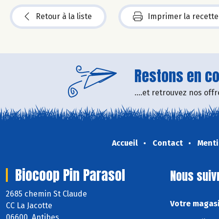
Retour à la liste
Imprimer la recette
Restons en con
....et retrouvez nos of
Accueil
Contact
Menti
Biocoop Pin Parasol
Nous suiv
2685 chemin St Claude
Votre magasi
CC La Jacotte
06600 Antibes