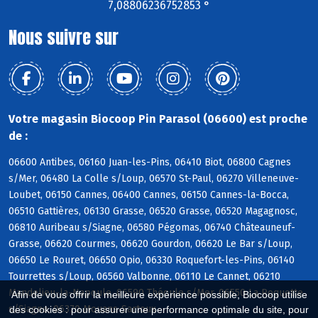
7,08806236752853 °
Nous suivre sur
Votre magasin Biocoop Pin Parasol (06600) est proche
de :
06600 Antibes, 06160 Juan-les-Pins, 06410 Biot, 06800 Cagnes
s/Mer, 06480 La Colle s/Loup, 06570 St-Paul, 06270 Villeneuve-
Loubet, 06150 Cannes, 06400 Cannes, 06150 Cannes-la-Bocca,
06510 Gattières, 06130 Grasse, 06520 Grasse, 06520 Magagnosc,
06810 Auribeau s/Siagne, 06580 Pégomas, 06740 Châteauneuf-
Grasse, 06620 Courmes, 06620 Gourdon, 06620 Le Bar s/Loup,
06650 Le Rouret, 06650 Opio, 06330 Roquefort-les-Pins, 06140
Tourrettes s/Loup, 06560 Valbonne, 06110 Le Cannet, 06210
Mandelieu-la-Napoule, 06590 Théoule s/Mer, 06550 La Roquette
Afin de vous offrir la meilleure expérience possible, Biocoop utilise
s/Siagne, 06370 Mouans-Sartoux
des cookies : pour assurer une performance optimale du site, pour