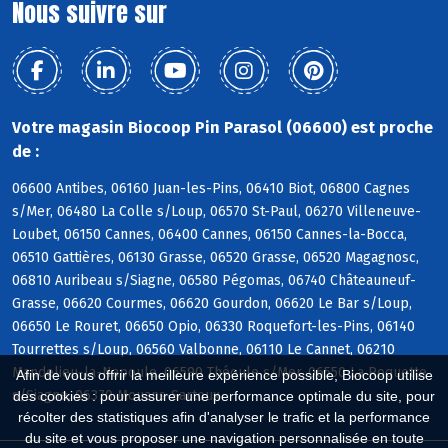
Nous suivre sur
Votre magasin Biocoop Pin Parasol (06600) est proche
de :
06600 Antibes, 06160 Juan-les-Pins, 06410 Biot, 06800 Cagnes
s/Mer, 06480 La Colle s/Loup, 06570 St-Paul, 06270 Villeneuve-
Loubet, 06150 Cannes, 06400 Cannes, 06150 Cannes-la-Bocca,
06510 Gattières, 06130 Grasse, 06520 Grasse, 06520 Magagnosc,
06810 Auribeau s/Siagne, 06580 Pégomas, 06740 Châteauneuf-
Grasse, 06620 Courmes, 06620 Gourdon, 06620 Le Bar s/Loup,
06650 Le Rouret, 06650 Opio, 06330 Roquefort-les-Pins, 06140
Tourrettes s/Loup, 06560 Valbonne, 06110 Le Cannet, 06210
Mandelieu-la-Napoule, 06590 Théoule s/Mer, 06550 La Roquette
Afin de vous offrir la meilleure expérience possible, Biocoop utilise
s/Siagne, 06370 Mouans-Sartoux
des cookies : pour assurer une performance optimale du site, pour
récolter des statistiques afin d'analyser le trafic et la performance
du site et vous proposer une navigation personnalisée en toute