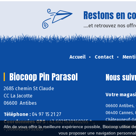
Restons en con
....et retrouvez nos of
Accueil
Contact
Menti
Biocoop Pin Parasol
Nous suiv
2685 chemin St Claude
Votre magasi
CC La Jacotte
06600 Antibes
06600 Antibes, 
06400 Cannes, 
Téléphone :
04 97 15 21 27
Châteauneuf-Gr
Coordonnées GPS :
43,6021530160265 ° ,
s/Loup, 06560 
Afin de vous offrir la meilleure expérience possible, Biocoop utilise d
7,08806236752853 °
vous proposer une navigation personnal