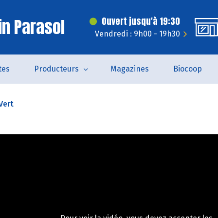
in Parasol
Ouvert jusqu'à 19:30
Vendredi : 9h00 - 19h30
tes
Producteurs
Magazines
Biocoop
Vert