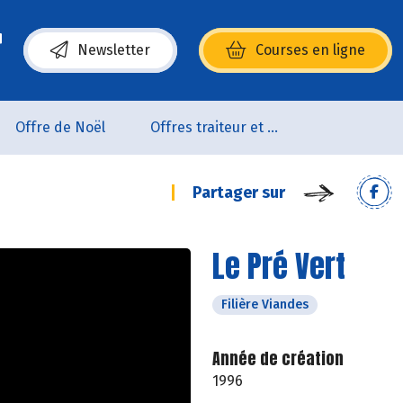
Newsletter
Courses en ligne
(s’ouvre dans une nouvelle fenêtre)
Offre de Noël
Offres traiteur et pâtisserie
Partager sur
Le Pré Vert
Filière Viandes
Année de création
1996