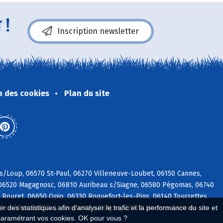
 !
Inscription newsletter
n des cookies
Plan du site
 s/Loup, 06570 St-Paul, 06270 Villeneuve-Loubet, 06150 Cannes,
, 06520 Magagnosc, 06810 Auribeau s/Siagne, 06580 Pégomas, 06740
Rouret, 06650 Opio, 06330 Roquefort-les-Pins, 06140 Tourrettes
le s/Mer, 06550 La Roquette s/Siagne, 06370 Mouans-Sartoux
 des statistiques afin d'analyser le trafic et la performance du site et
paramétrant vos cookies. OK pour vous ?