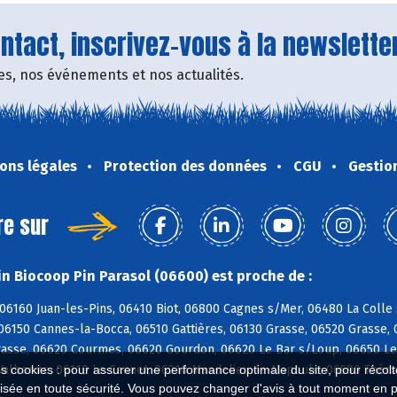
tact, inscrivez-vous à la newsletter
fres, nos événements et nos actualités.
ons légales
Protection des données
CGU
Gestio
re sur
n Biocoop Pin Parasol (06600) est proche de :
06160 Juan-les-Pins, 06410 Biot, 06800 Cagnes s/Mer, 06480 La Colle
06150 Cannes-la-Bocca, 06510 Gattières, 06130 Grasse, 06520 Grasse
asse, 06620 Courmes, 06620 Gourdon, 06620 Le Bar s/Loup, 06650 Le 
Valbonne, 06110 Le Cannet, 06210 Mandelieu-la-Napoule, 06590 Théou
es cookies : pour assurer une performance optimale du site, pour récolter
isée en toute sécurité. Vous pouvez changer d'avis à tout moment en 