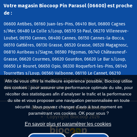
Votre magasin Biocoop Pin Parasol (06600) est proche
de :
06600 Antibes, 06160 Juan-les-Pins, 06410 Biot, 06800 Cagnes
s/Mer, 06480 La Colle s/Loup, 06570 St-Paul, 06270 Villeneuve-
Loubet, 06150 Cannes, 06400 Cannes, 06150 Cannes-la-Bocca,
06510 Gattières, 06130 Grasse, 06520 Grasse, 06520 Magagnosc,
06810 Auribeau s/Siagne, 06580 Pégomas, 06740 Châteauneuf-
Grasse, 06620 Courmes, 06620 Gourdon, 06620 Le Bar s/Loup,
06650 Le Rouret, 06650 Opio, 06330 Roquefort-les-Pins, 06140
Tourrettes s/Loup, 06560 Valbonne, 06110 Le Cannet, 06210
Mandelieu-la-Napoule, 06590 Théoule s/Mer, 06550 La Roquette
Afin de vous offrir la meilleure expérience possible, Biocoop utilise
s/Siagne, 06370 Mouans-Sartoux
des cookies : pour assurer une performance optimale du site, pour
récolter des statistiques afin d'analyser le trafic et la performance
du site et vous proposer une navigation personnalisée en toute
sécurité. Vous pouvez changer d'avis à tout moment en
Biocoop.fr
Le réseau Biocoop
paramétrant vos cookies. OK pour vous ?
Copyright Biocoop 2026
En savoir plus et paramétrer les cookies