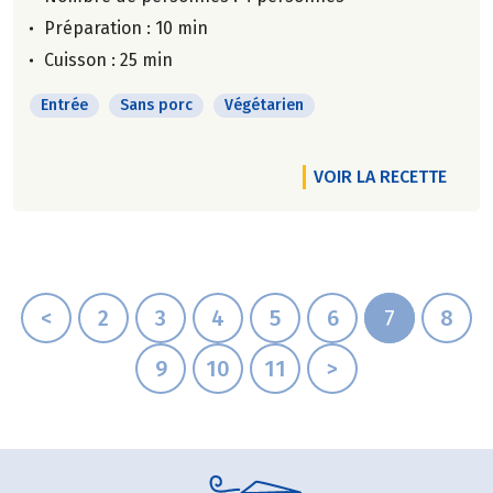
Préparation : 10 min
Cuisson : 25 min
Entrée
Sans porc
Végétarien
VOIR LA RECETTE
<
2
3
4
5
6
7
8
9
10
11
>