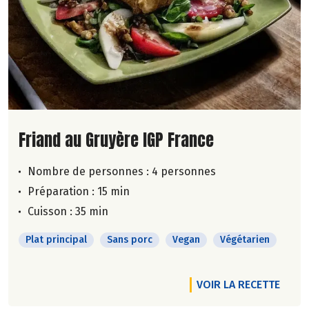
Lire la suite de la recette
Friand au Gruyère IGP France
Nombre de personnes :
4 personnes
Préparation : 15 min
Cuisson : 35 min
Plat principal
Sans porc
Vegan
Végétarien
VOIR LA RECETTE