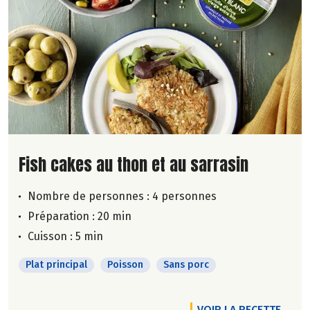
Lire la suite de la recette
Fish cakes au thon et au sarrasin
Nombre de personnes :
4 personnes
Préparation : 20 min
Cuisson : 5 min
Plat principal
Poisson
Sans porc
VOIR LA RECETTE