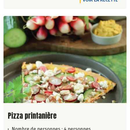
Lire la suite de la recette
Pizza printanière
Nombre de personnes :
4 personnes