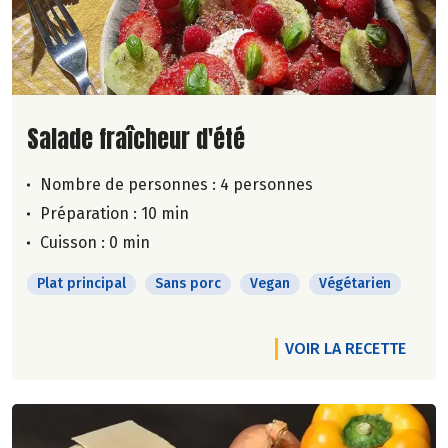
Lire la suite de la recette
Salade fraîcheur d'été
Nombre de personnes :
4 personnes
Préparation : 10 min
Cuisson : 0 min
Plat principal
Sans porc
Vegan
Végétarien
VOIR LA RECETTE