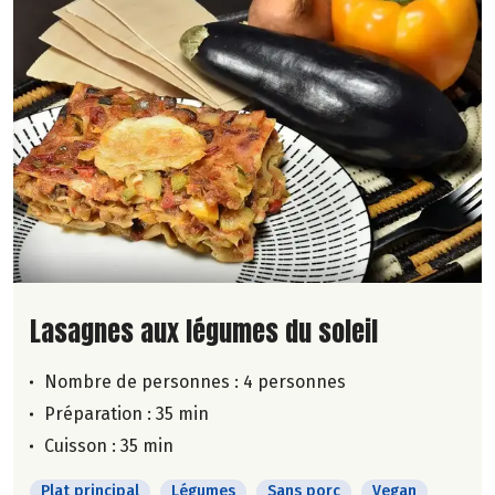
Lire la suite de la recette
Lasagnes aux légumes du soleil
Nombre de personnes :
4 personnes
Préparation : 35 min
Cuisson : 35 min
Plat principal
Légumes
Sans porc
Vegan